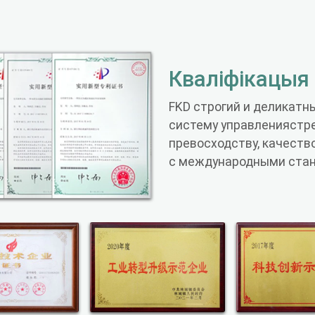
Кваліфікацыя
FKD строгий и деликатн
систему управлениястр
превосходству, качеств
с международными стан