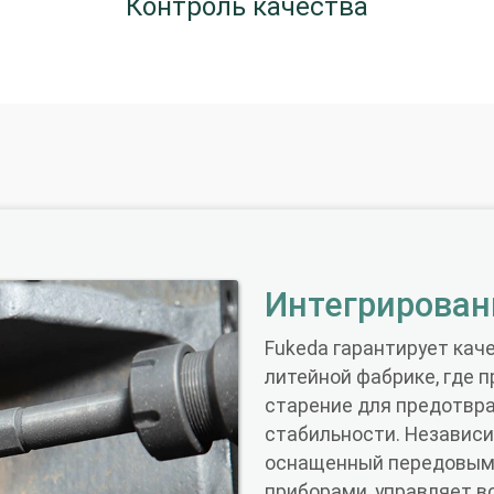
Контроль качества
Интегрирован
Fukeda гарантирует кач
литейной фабрике, где 
старение для предотвр
стабильности. Независ
оснащенный передовым
приборами, управляет в