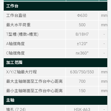
工作台
工作台直径
Φ630
mm
最大水平荷重
500
mm
T型槽 (槽数×槽宽)
8/18H7
-
A轴摆角度
±120°
-
C轴摆角度
nx360°
-
加工范围
X/Y/Z轴最大行程
630/750/550
mm
最大主轴端面至工作台中心距离
700
mm
最小主轴端面至工作台中心距离
150
mm
主轴
锥孔 (7:24)
HSK-A63
-