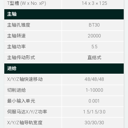
T型槽 (W x No. xP)
14 x 3 × 125
主轴
主轴孔锥度
BT30
主轴转速
20000
主轴功率
5.5
主轴传动形式
直结式
进给
X/Y/Z轴快速移动
48/48/48
切削进给
1-10000
最小输入单元
0.001
伺服马达X/Y/Z功率
1.5/1.5/3.0
X/Y/Z轴导轨宽度
30/30/30