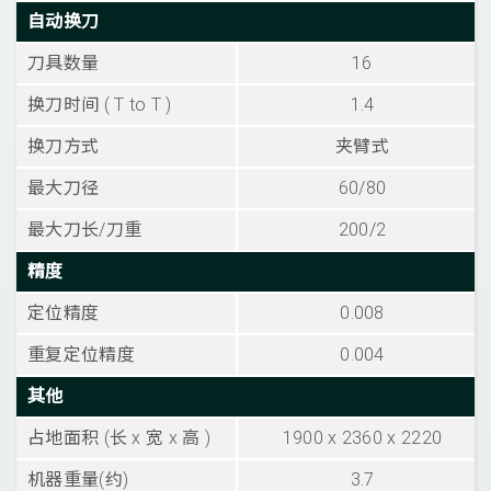
自动换刀
刀具数量
16
换刀时间 ( T to T )
1.4
换刀方式
夹臂式
最大刀径
60/80
最大刀长/刀重
200/2
精度
定位精度
0.008
重复定位精度
0.004
其他
占地面积 (长 x 宽 x 高 )
1900 x 2360 x 2220
机器重量(约)
3.7