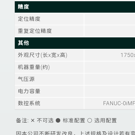
精度
定位精度
重复定位精度
其他
外观尺寸(长x宽x高)
1750
机器重量(约)
气压源
电力容量
数控系统
FANUC-0iM
备注: ✕ 不可选 ⚫ 标准配置 ⚪ 选用配置
因本公司不断研发改良，上述规格及设计若有