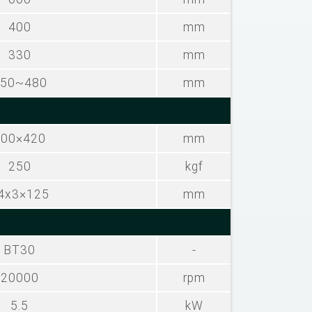
400
mm
330
mm
50~480
mm
700×420
mm
250
kgf
4x3×125
mm
BT30
-
20000
rpm
5.5
kW