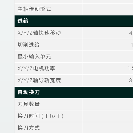
主轴传动形式
进给
X/Y/Z轴快速移动
4
切削进给
最小输入单元
X/Y/Z电机功率
1.
X/Y/Z轴导轨宽度
3
自动换刀
刀具数量
换刀时间 ( T to T )
换刀方式